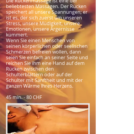
Die Rückenmassage ist eine der
beliebtesten Massagen. Der Rücken
speichert all unsere Spannungen; er
ist es, der sich zuerst um unseren
Stress, unsere Müdigkeit, unsere
Emotionen, unsere Ärgernisse
kümmert.
Wenn Sie einen Menschen von
seinen körperlichen oder seelischen
Schmerzen befreien wollen, dann
seien Sie einfach an seiner Seite und
reichen Sie ihm eine Hand auf dem
Rücken zwischen den
Schulterblättern oder auf der
Schulter mit Sanftheit und mit der
ganzen Wärme Ihres Herzens.
45 min. - 80 CHF