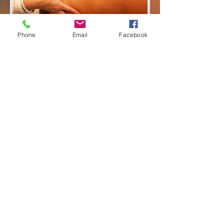
Phone
Email
Facebook
+41 77 512 84 80
+41 22 543 29 97
behappy@joy4spirit.com
Joy4Spirit
Espace de thérapies naturelles
Place de la Diversité 1